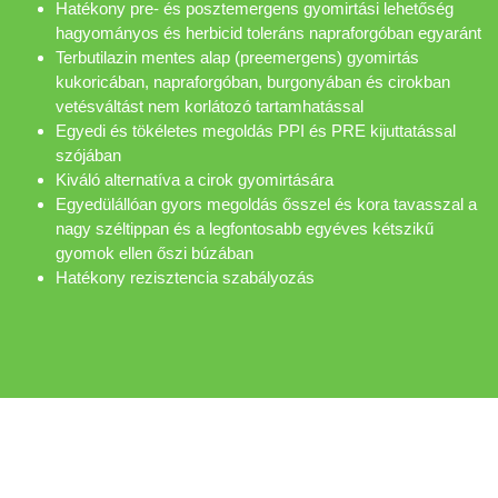
Hatékony pre- és posztemergens gyomirtási lehetőség
hagyományos és herbicid toleráns napraforgóban egyaránt
Terbutilazin mentes alap (preemergens) gyomirtás
kukoricában, napraforgóban, burgonyában és cirokban
vetésváltást nem korlátozó tartamhatással
Egyedi és tökéletes megoldás PPI és PRE kijuttatással
szójában
Kiváló alternatíva a cirok gyomirtására
Egyedülállóan gyors megoldás ősszel és kora tavasszal a
nagy széltippan és a legfontosabb egyéves kétszikű
gyomok ellen őszi búzában
Hatékony rezisztencia szabályozás