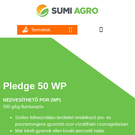
ROVAR ÉS ATKAÖLŐ SZEREK
GOMBA ÉS BAKTÉRIUMÖLŐ SZEREK
TALAJFERTŐTLENÍTŐ SZEREK
NÖVEKEDÉS SZABÁLYOZÓK
Pledge 50 WP
NEDVESÍTHETŐ POR (WP)
500 g/kg flumioxazin
Széles felhasználási területtel rendelkező pre- és
posztemergens gyomirtó szer vízoldható csomagolásban
Már kikelt gyomok ellen kiváló perzselő hatás