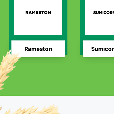
Rameston
Sumicor