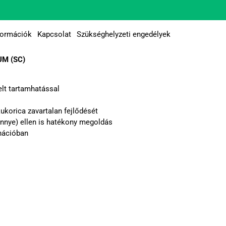
formációk
Kapcsolat
Szükséghelyzeti engedélyek
UM (SC)
lt tartamhatással
ukorica zavartalan fejlődését
dinnye) ellen is hatékony megoldás
nációban