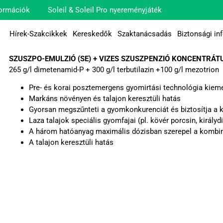
ormációk
Soleil & Soleil Pro nyereményjáték
Hírek-Szakcikkek
Kereskedők
Szaktanácsadás
Biztonsági in
SZUSZPO-EMULZIÓ (SE) + VIZES SZUSZPENZIÓ KONCENTRÁT
265 g/l dimetenamid-P + 300 g/l terbutilazin +100 g/l mezotrion
Pre- és korai posztemergens gyomirtási technológia kieme
Markáns növényen és talajon keresztüli hatás
Gyorsan megszűnteti a gyomkonkurenciát és biztosítja a k
Laza talajok speciális gyomfajai (pl. kövér porcsin, király
A három hatóanyag maximális dózisban szerepel a kombi
A talajon keresztüli hatás