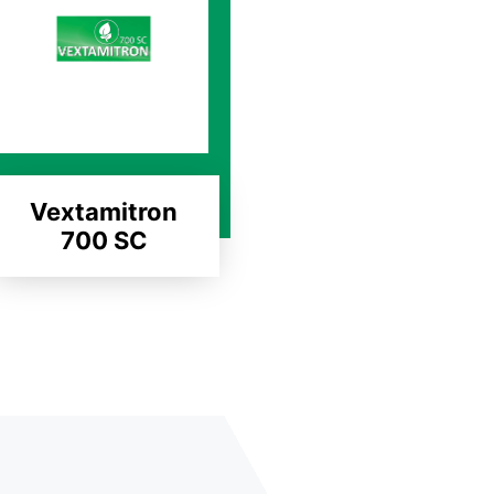
Vextamitron
700 SC