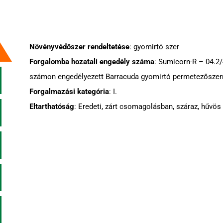
Növényvédőszer rendeltetése
: gyomirtó szer
Forgalomba hozatali engedély száma
: Sumicorn-R – 04.2
számon engedélyezett Barracuda gyomirtó permetezőszerr
Forgalmazási kategória
: I.
Eltarthatóság
: Eredeti, zárt csomagolásban, száraz, hűvös