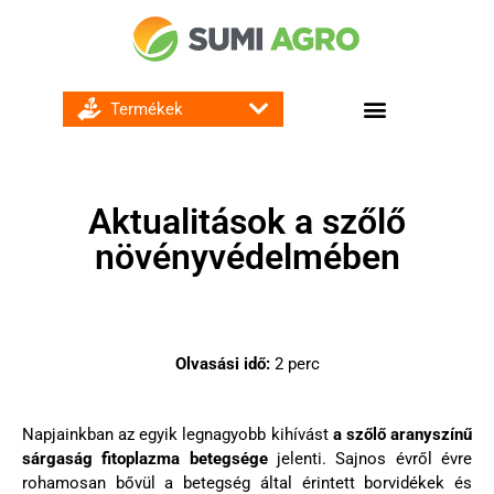
GOMBA ÉS BAKTÉRIUMÖLŐ SZEREK
Aktualitások a szőlő
növényvédelmében
Olvasási idő:
2
perc
Napjainkban az egyik legnagyobb kihívást
a szőlő aranyszínű
sárgaság fitoplazma betegsége
jelenti. Sajnos évről évre
rohamosan bővül a betegség által érintett borvidékek és