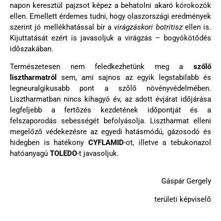
napon keresztül pajzsot képez a behatolni akaró kórokozók
ellen. Emellett érdemes tudni, hogy olaszországi eredmények
szerint jó mellékhatással bír a
virágzáskori botritisz
ellen is.
Kijuttatását ezért is javasoljuk a virágzás – bogyókötődés
időszakában.
Természetesen nem feledkezhetünk meg a
szőlő
lisztharmatról
sem, ami sajnos az egyik legstabilabb és
legneuralgikusabb pont a szőlő növényvédelmében.
Lisztharmatban nincs kihagyó év, az adott évjárat időjárása
legfeljebb a fertőzés kezdetének időpontját és a
felszaporodás sebességét befolyásolja. Lisztharmat elleni
megelőző védekezésre az egyedi hatásmódú, gázosodó és
hidegben is hatékony
CYFLAMID
-ot, illetve a tebukonazol
hatóanyagú
TOLEDO
-t javasoljuk.
Gáspár Gergely
területi képviselő