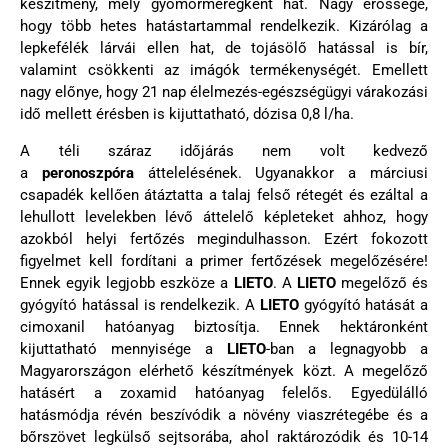
készítmény, mely gyomorméregként hat. Nagy erőssége,
hogy több hetes hatástartammal rendelkezik. Kizárólag a
lepkefélék lárvái ellen hat, de tojásölő hatással is bír,
valamint csökkenti az imágók termékenységét. Emellett
nagy előnye, hogy 21 nap élelmezés-egészségügyi várakozási
idő mellett érésben is kijuttatható, dózisa 0,8 l/ha.
A téli száraz időjárás nem volt kedvező
a
peronoszpóra
áttelelésének. Ugyanakkor a márciusi
csapadék kellően átáztatta a talaj felső rétegét és ezáltal a
lehullott levelekben lévő áttelelő képleteket ahhoz, hogy
azokból helyi fertőzés megindulhasson. Ezért fokozott
figyelmet kell fordítani a primer fertőzések megelőzésére!
Ennek egyik legjobb eszköze a
LIETO
. A
LIETO
megelőző és
gyógyító hatással is rendelkezik. A
LIETO
gyógyító hatását a
cimoxanil hatóanyag biztosítja. Ennek hektáronként
kijuttatható mennyisége a
LIETO
-ban a legnagyobb a
Magyarországon elérhető készítmények közt. A megelőző
hatásért a zoxamid hatóanyag felelős. Egyedülálló
hatásmódja révén beszívódik a növény viaszrétegébe és a
bőrszövet legkülső sejtsorába, ahol raktározódik és 10-14