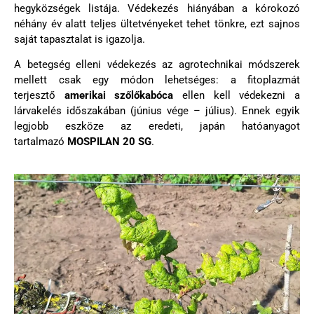
hegyközségek listája. Védekezés hiányában a kórokozó
néhány év alatt teljes ültetvényeket tehet tönkre, ezt sajnos
saját tapasztalat is igazolja.
A betegség elleni védekezés az agrotechnikai módszerek
mellett csak egy módon lehetséges: a fitoplazmát
terjesztő
amerikai szőlőkabóca
ellen kell védekezni a
lárvakelés időszakában (június vége – július). Ennek egyik
legjobb eszköze az eredeti, japán hatóanyagot
tartalmazó
MOSPILAN 20 SG
.