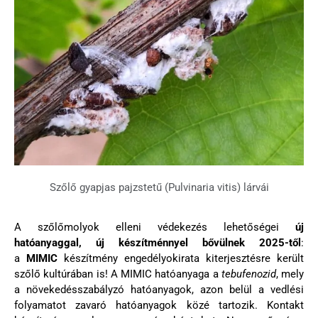
Szőlő gyapjas pajzstetű (Pulvinaria vitis) lárvái
A szőlőmolyok elleni védekezés lehetőségei
új
hatóanyaggal, új készítménnyel bővülnek 2025-től
:
a
MIMIC
készítmény engedélyokirata kiterjesztésre került
szőlő kultúrában is! A MIMIC hatóanyaga a
tebufenozid
, mely
a növekedésszabályzó hatóanyagok, azon belül a vedlési
folyamatot zavaró hatóanyagok közé tartozik. Kontakt