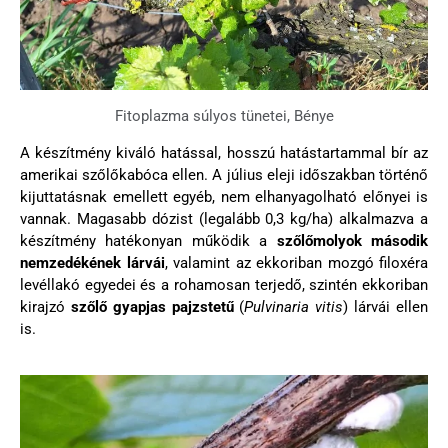
Fitoplazma súlyos tünetei, Bénye
A készítmény kiváló hatással, hosszú hatástartammal bír az
amerikai szőlőkabóca ellen. A július eleji időszakban történő
kijuttatásnak emellett egyéb, nem elhanyagolható előnyei is
vannak. Magasabb dózist (legalább 0,3 kg/ha) alkalmazva a
készítmény hatékonyan működik a
szőlőmolyok második
nemzedékének lárvái
, valamint az ekkoriban mozgó filoxéra
levéllakó egyedei és a rohamosan terjedő, szintén ekkoriban
kirajzó
szőlő gyapjas pajzstetű
(
Pulvinaria vitis
) lárvái ellen
is.