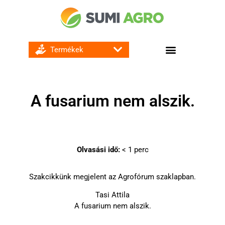
GOMBA ÉS BAKTÉRIUMÖLŐ SZEREK
A fusarium nem alszik.
Olvasási idő:
< 1
perc
Szakcikkünk megjelent az Agrofórum szaklapban.
Tasi Attila
A fusarium nem alszik.