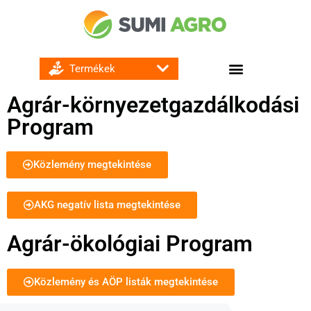
GOMBA ÉS BAKTÉRIUMÖLŐ SZEREK
Agrár-környezetgazdálkodási
Program
Közlemény megtekintése
AKG negatív lista megtekintése
Agrár-ökológiai Program
Közlemény és AÖP listák megtekintése