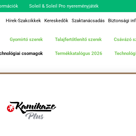
ormációk
Soleil & Soleil Pro nyereményjáték
Hírek-Szakcikkek
Kereskedők
Szaktanácsadás
Biztonsági in
Gyomirtó szerek
Talajfertőtlenítő szerek
Csávázó s
chnológiai csomagok
Termékkatalógus 2026
Technológi