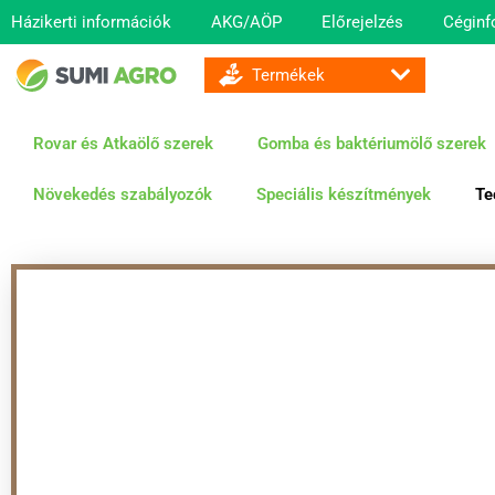
Házikerti információk
AKG/AÖP
Előrejelzés
Céginf
GOMBA ÉS BAKTÉRIUMÖLŐ SZEREK
Rovar és Atkaölő szerek
Gomba és baktériumölő szerek
Növekedés szabályozók
Speciális készítmények
Te