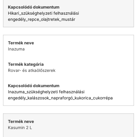
Hikari_szükséghelyzeti felhasználási
engedély_repce_olajtretek_mustár
Inazuma
Rovar- és atkaölőszerek
Inazuma_szükséghelyzeti felhasználási
engedély_kalászosok_napraforgó_kukorica_cukorrépa
Kasumin 2 L