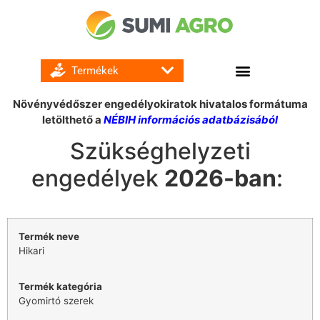
GOMBA ÉS BAKTÉRIUMÖLŐ SZEREK
Növényvédőszer engedélyokiratok hivatalos formátuma
letölthető a
NÉBIH információs adatbázisából
Szükséghelyzeti
engedélyek
2026-ban
:
Hikari
Gyomirtó szerek