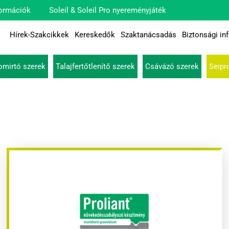
ormációk
Soleil & Soleil Pro nyereményjáték
Hírek-Szakcikkek
Kereskedők
Szaktanácsadás
Biztonsági in
omirtó szerek
Talajfertőtlenítő szerek
Csávázó szerek
Seipr