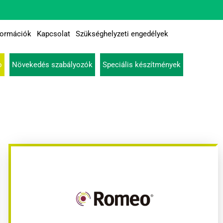
formációk
Kapcsolat
Szükséghelyzeti engedélyek
o
Növekedés szabályozók
Speciális készítmények