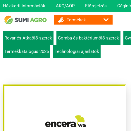
Házikerti információk
AKG/AÖP
Előrejelzés
Céginf
GOMBA ÉS BAKTÉRIUMÖLŐ SZEREK
Rovar és Atkaölő szerek
Gomba és baktériumölő szerek
Gy
Termékkatalógus 2026
Technológiai ajánlatok