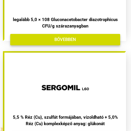
legalább 5,0 × 108 Gluconacetobacter diazotrophicus
CFU/g szárazanyagban
BŐVEBBEN
5,5 % Réz (Cu), szulfát formájában, vízoldható + 5,0%
Réz (Cu) komplexképző anyag: glükonát