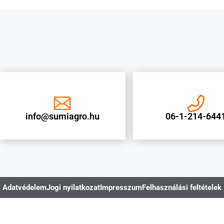
info@sumiagro.hu
06-1-214-644
Adatvédelem
Jogi nyilatkozat
Impresszum
Felhasználási feltételek