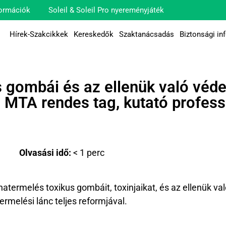
ormációk
Soleil & Soleil Pro nyereményjáték
Hírek-Szakcikkek
Kereskedők
Szaktanácsadás
Biztonsági in
 gombái és az ellenük való véde
 MTA rendes tag, kutató profess
Olvasási idő:
< 1
perc
ermelés toxikus gombáit, toxinjaikat, és az ellenük va
termelési lánc teljes reformjával.