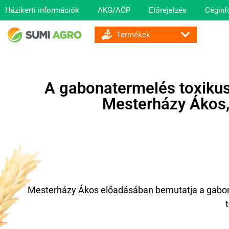
Házikerti információk
AKG/AÖP
Előrejelzés
Céginf
GOMBA ÉS BAKTÉRIUMÖLŐ SZEREK
A gabonatermelés toxikus
Mesterházy Ákos,
Mesterházy Ákos előadásában bemutatja a gabonat