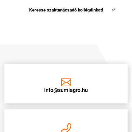
Keresse szaktanácsadó kollégáinkat!
info@sumiagro.hu