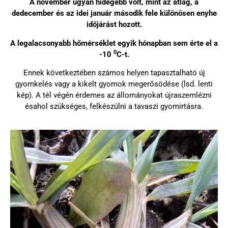
A november ugyan hidegebb volt, mint az átlag, a
dedecember és az idei január második fele különösen enyhe
időjárást hozott.
A legalacsonyabb hőmérséklet egyik hónapban sem érte el a
0
-10
C-t.
Ennek következtében számos helyen tapasztalható új
gyomkelés vagy a kikelt gyomok megerősödése (lsd. lenti
kép). A tél végén érdemes az állományokat újraszemlézni
ésahol szükséges, felkészülni a tavaszi gyomirtásra.