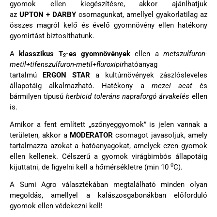
gyomok ellen kiegészítésre, akkor ajánlhatjuk
az
UPTON
+
DARBY
csomagunkat, amellyel gyakorlatilag az
összes magról kelő és évelő gyomnövény ellen hatékony
gyomirtást biztosíthatunk.
A
klasszikus T
-es gyomnövények
ellen a
metszulfuron-
2
metil+tifenszulfuron-metil+fluroxipir
hatóanyag
tartalmú
ERGON STAR
a kultúrnövények zászlósleveles
állapotáig alkalmazható. Hatékony a
mezei acat
és
bármilyen típusú
herbicid toleráns napraforgó árvakelés
ellen
is.
Amikor a fent említett „szőnyeggyomok” is jelen vannak a
területen, akkor a
MODERATOR
csomagot javasoljuk, amely
tartalmazza azokat a hatóanyagokat, amelyek ezen gyomok
ellen kellenek. Célszerű a gyomok virágbimbós állapotáig
0
kijuttatni, de figyelni kell a hőmérsékletre (min 10
C).
A Sumi Agro választékában megtalálható minden olyan
megoldás, amellyel a kalászosgabonákban előforduló
gyomok ellen védekezni kell!