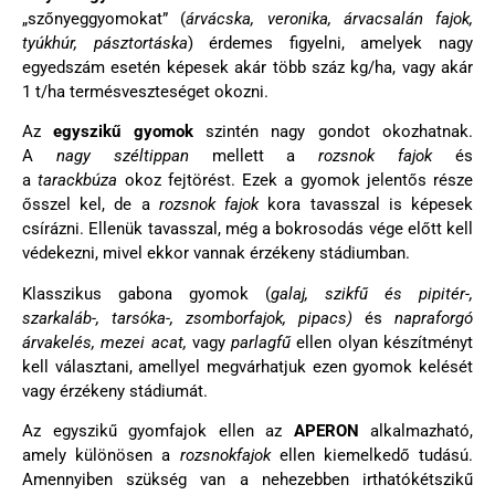
„szőnyeggyomokat” (
árvácska, veronika, árvacsalán fajok,
tyúkhúr, pásztortáska
) érdemes figyelni, amelyek nagy
egyedszám esetén képesek akár több száz kg/ha, vagy akár
1 t/ha termésveszteséget okozni.
Az
egyszikű gyomok
szintén nagy gondot okozhatnak.
A
nagy széltippan
mellett a
rozsnok fajok
és
a
tarackbúza
okoz fejtörést. Ezek a gyomok jelentős része
ősszel kel, de a
rozsnok fajok
kora tavasszal is képesek
csírázni. Ellenük tavasszal, még a bokrosodás vége előtt kell
védekezni, mivel ekkor vannak érzékeny stádiumban.
Klasszikus gabona gyomok (
galaj, szikfű és pipitér-,
szarkaláb-, tarsóka-, zsomborfajok, pipacs)
és
napraforgó
árvakelés, mezei acat,
vagy
parlagfű
ellen olyan készítményt
kell választani, amellyel megvárhatjuk ezen gyomok kelését
vagy érzékeny stádiumát.
Az egyszikű gyomfajok ellen az
APERON
alkalmazható,
amely különösen a
rozsnokfajok
ellen kiemelkedő tudású.
Amennyiben szükség van a nehezebben irthatókétszikű