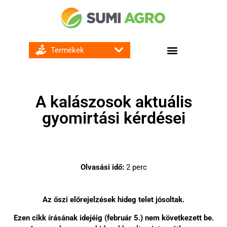
GOMBA ÉS BAKTÉRIUMÖLŐ SZEREK
A kalászosok aktuális
gyomirtási kérdései
Olvasási idő:
2
perc
Az őszi előrejelzések hideg telet jósoltak.
Ezen cikk írásának idejéig (február 5.) nem következett be.