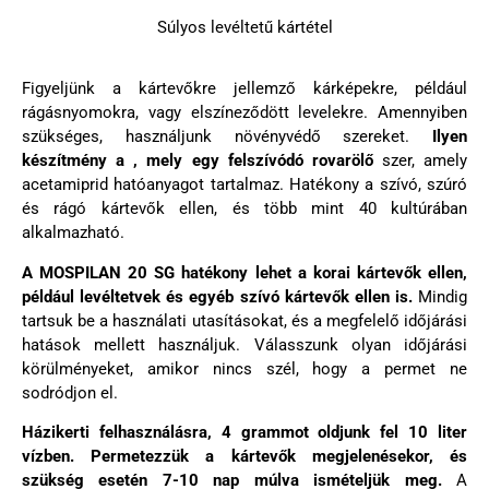
Súlyos levéltetű kártétel
Figyeljünk a kártevőkre jellemző kárképekre, például
rágásnyomokra, vagy elszíneződött levelekre. Amennyiben
szükséges, használjunk növényvédő szereket.
Ilyen
készítmény a , mely egy felszívódó rovarölő
szer, amely
acetamiprid hatóanyagot tartalmaz. Hatékony a szívó, szúró
és rágó kártevők ellen, és több mint 40 kultúrában
alkalmazható.
A
MOSPILAN 20 SG
hatékony lehet a korai kártevők ellen,
például levéltetvek és egyéb szívó kártevők ellen is.
Mindig
tartsuk be a használati utasításokat, és a megfelelő időjárási
hatások mellett használjuk. Válasszunk olyan időjárási
körülményeket, amikor nincs szél, hogy a permet ne
sodródjon el.
Házikerti felhasználásra, 4 grammot oldjunk fel 10 liter
vízben.
Permetezzük a kártevők megjelenésekor, és
szükség esetén 7-10 nap múlva ismételjük meg.
A