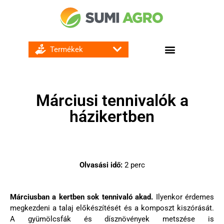
GOMBA ÉS BAKTÉRIUMÖLŐ SZEREK
Márciusi tennivalók a
házikertben
Olvasási idő:
2
perc
Márciusban a kertben sok tennivaló akad.
Ilyenkor érdemes
megkezdeni a talaj előkészítését és a komposzt kiszórását.
A gyümölcsfák és dísznövények metszése is