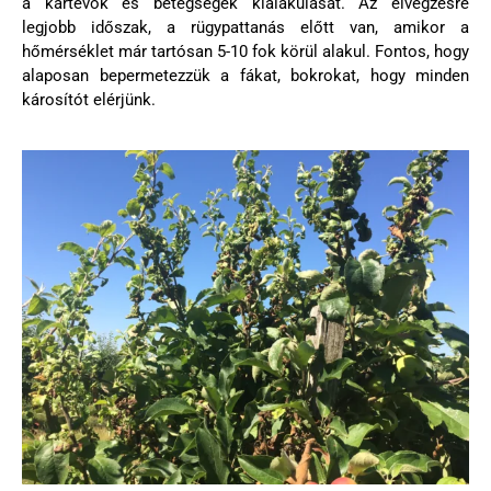
a kártevők és betegségek kialakulását. Az elvégzésre
legjobb időszak, a rügypattanás előtt van, amikor a
hőmérséklet már tartósan 5-10 fok körül alakul. Fontos, hogy
alaposan bepermetezzük a fákat, bokrokat, hogy minden
károsítót elérjünk.