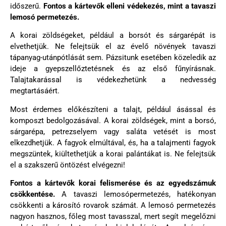
időszerű.
Fontos a kártevők elleni védekezés, mint a tavaszi
lemosó permetezés.
A korai zöldségeket, például a borsót és sárgarépát is
elvethetjük. Ne felejtsük el az évelő növények tavaszi
tápanyag-utánpótlását sem. Pázsitunk esetében közeledik az
ideje a gyepszellőztetésnek és az első fűnyírásnak.
Talajtakarással is védekezhetünk a nedvesség
megtartásáért.
Most érdemes előkészíteni a talajt, például ásással és
komposzt bedolgozásával. A korai zöldségek, mint a borsó,
sárgarépa, petrezselyem vagy saláta vetését is most
elkezdhetjük. A fagyok elmúltával, és, ha a talajmenti fagyok
megszüntek, kiültethetjük a korai palántákat is. Ne felejtsük
el a szakszerű öntözést elvégezni!
Fontos a kártevők korai felismerése és az egyedszámuk
csökkentése.
A tavaszi lemosópermetezés, hatékonyan
csökkenti a károsító rovarok számát. A lemosó permetezés
nagyon hasznos, főleg most tavasszal, mert segít megelőzni