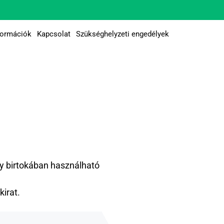
formációk
Kapcsolat
Szükséghelyzeti engedélyek
y birtokában használható
irat.