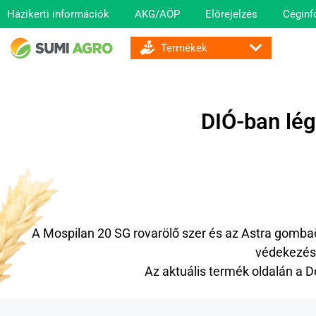
Házikerti információk
AKG/AÖP
Előrejelzés
Céginf
GOMBA ÉS BAKTÉRIUMÖLŐ SZEREK
DIÓ-ban lég
A
Mospilan 20 SG
rovarölő szer és az
Astra
gombaöl
védekezés
Az aktuális termék oldalán a 