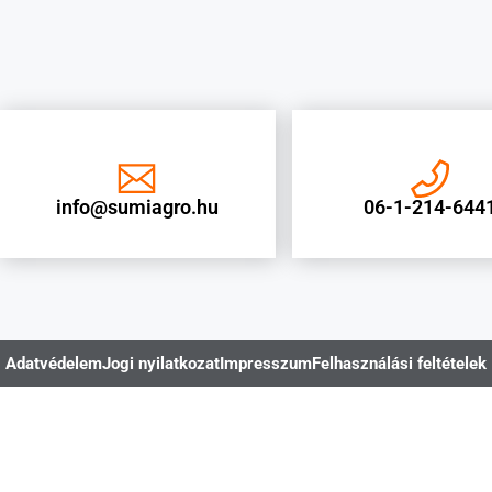
info@sumiagro.hu
06-1-214-644
Adatvédelem
Jogi nyilatkozat
Impresszum
Felhasználási feltételek