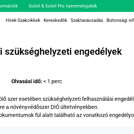
ormációk
Soleil & Soleil Pro nyereményjáték
Hírek-Szakcikkek
Kereskedők
Szaktanácsadás
Biztonsági in
i szükséghelyzeti engedélyek
Olvasási idő:
< 1
perc
ő szer esetében szükséghelyzeti felhasználási engedél
re a növényvédőszer DIÓ ültetvényekben.
Dokumentumok fül alatt található az vonatkozó engedélyok