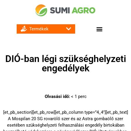
GOMBA ÉS BAKTÉRIUMÖLŐ SZEREK
DIÓ-ban légi szükséghelyzeti
engedélyek
Olvasási idő:
< 1
perc
[et_pb_section][et_pb_row][et_pb_column type=”4_4″][et_pb_text]
A
Mospilan 20 SG
rovarölő szer és az
Astra
gombaölő szer
esetében szükséghelyzeti felhasználási engedély birtokában