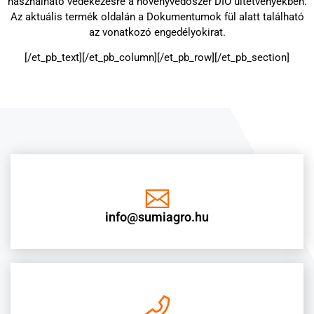
használható védekezésre a növényvédőszer DIÓ ültetvényekben.
Az aktuális termék oldalán a Dokumentumok fül alatt található
az vonatkozó engedélyokirat.
[/et_pb_text][/et_pb_column][/et_pb_row][/et_pb_section]
info@sumiagro.hu