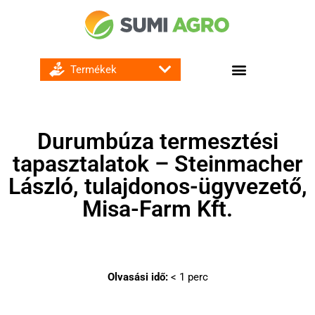
GOMBA ÉS BAKTÉRIUMÖLŐ SZEREK
Durumbúza termesztési
tapasztalatok – Steinmacher
László, tulajdonos-ügyvezető,
Misa-Farm Kft.
Olvasási idő:
< 1
perc