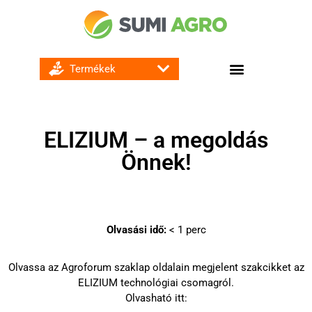
GOMBA ÉS BAKTÉRIUMÖLŐ SZEREK
ELIZIUM – a megoldás
Önnek!
Olvasási idő:
< 1
perc
Olvassa az Agroforum szaklap oldalain megjelent szakcikket az
ELIZIUM technológiai csomagról.
Olvasható itt: