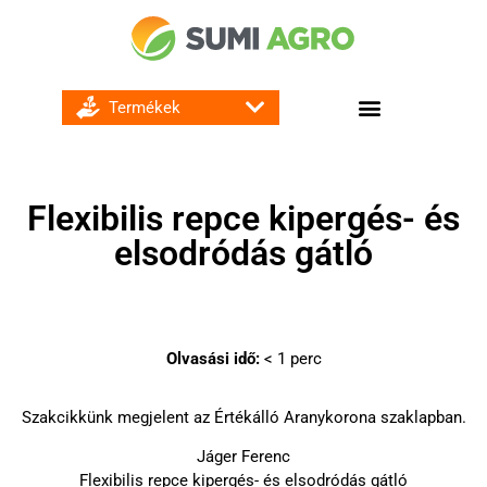
GOMBA ÉS BAKTÉRIUMÖLŐ SZEREK
Flexibilis repce kipergés- és
elsodródás gátló
Olvasási idő:
< 1
perc
Szakcikkünk megjelent az Értékálló Aranykorona szaklapban.
Jáger Ferenc
Flexibilis repce kipergés- és elsodródás gátló