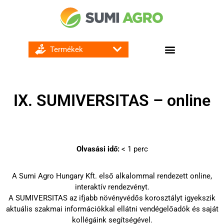
GOMBA ÉS BAKTÉRIUMÖLŐ SZEREK
Biztonsági információk
Szükséghelyzeti engedélyek
Házikerti információk
IX. SUMIVERSITAS – online
Olvasási idő:
< 1
perc
A Sumi Agro Hungary Kft. első alkalommal rendezett online,
interaktív rendezvényt.
A SUMIVERSITAS az ifjabb növényvédős korosztályt igyekszik
aktuális szakmai információkkal ellátni vendégelőadók és saját
kollégáink segítségével.