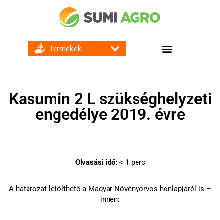
GOMBA ÉS BAKTÉRIUMÖLŐ SZEREK
Kasumin 2 L szükséghelyzeti
engedélye 2019. évre
Olvasási idő:
< 1
perc
A
határozat letölthető a Magyar Növényorvos honlapjáról is –
innen: