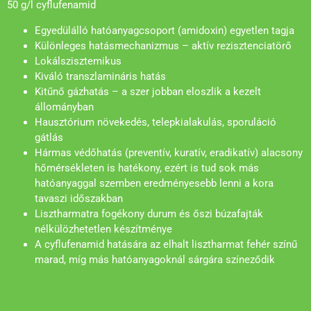
50 g/l cyflufenamid
Egyedülálló hatóanyagcsoport (amidoxin) egyetlen tagja
Különleges hatásmechanizmus – aktív rezisztenciatörő
Lokálszisztemikus
Kiváló transzlamináris hatás
Kitűnő gázhatás – a szer jobban eloszlik a kezelt
állományban
Hausztórium növekedés, telepkialakulás, sporuláció
gátlás
Hármas védőhatás (preventív, kuratív, eradikatív) alacsony
hőmérsékleten is hatékony, ezért is tud sok más
hatóanyaggal szemben eredményesebb lenni a kora
tavaszi időszakban
Lisztharmatra fogékony durum és őszi búzafajták
nélkülözhetetlen készítménye
A cyflufenamid hatására az elhalt lisztharmat fehér színű
marad, míg más hatóanyagoknál sárgára színeződik