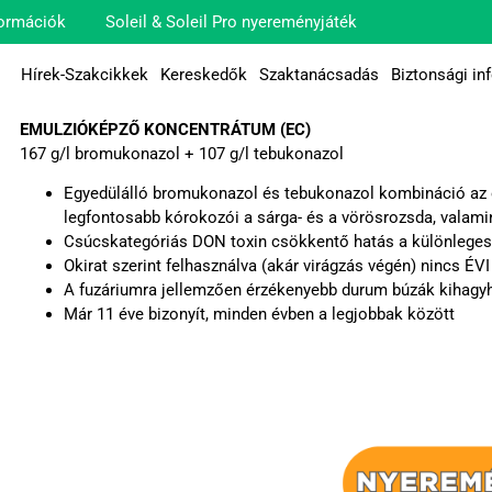
ormációk
Soleil & Soleil Pro nyereményjáték
Hírek-Szakcikkek
Kereskedők
Szaktanácsadás
Biztonsági in
EMULZIÓKÉPZŐ KONCENTRÁTUM (EC)
167 g/l bromukonazol + 107 g/l tebukonazol
Egyedülálló bromukonazol és tebukonazol kombináció az 
legfontosabb kórokozói a sárga- és a vörösrozsda, valamin
Csúcskategóriás DON toxin csökkentő hatás a különleges
Okirat szerint felhasználva (akár virágzás végén) nincs ÉV
A fuzáriumra jellemzően érzékenyebb durum búzák kihagy
Már 11 éve bizonyít, minden évben a legjobbak között