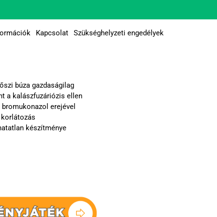
formációk
Kapcsolat
Szükséghelyzeti engedélyek
őszi búza gazdaságilag
t a kalászfuzáriózis ellen
 bromukonazol erejével
I korlátozás
hatatlan készítménye