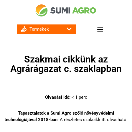
GOMBA ÉS BAKTÉRIUMÖLŐ SZEREK
Szakmai cikkünk az
Agrárágazat c. szaklapban
Olvasási idő:
< 1
perc
Tapasztalatok a Sumi Agro szőlő növényvédelmi
technológiájával 2018-ban
.
A részletes szakcikk itt olvasható.