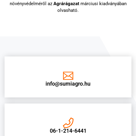
növényvédelméről az
Agrárágazat
márciusi kiadványában
olvasható.
info@sumiagro.hu
06-1-214-6441