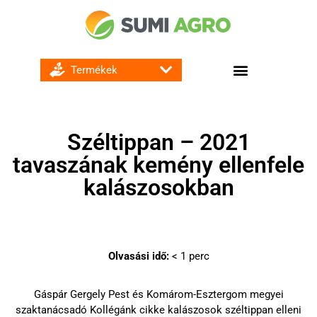
GOMBA ÉS BAKTÉRIUMÖLŐ SZEREK
Széltippan – 2021
tavaszának kemény ellenfele
kalászosokban
Olvasási idő:
< 1
perc
Gáspár Gergely Pest és Komárom-Esztergom megyei
szaktanácsadó Kollégánk cikke kalászosok széltippan elleni