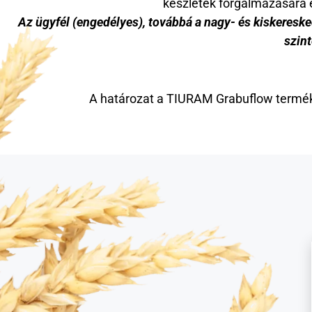
készletek forgalmazására 
Az ügyfél (engedélyes), továbbá a nagy- és kiskeresked
szint
A határozat a TIURAM Grabuflow termék