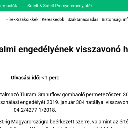
ormációk
Soleil & Soleil Pro nyereményjáték
Hírek-Szakcikkek
Kereskedők
Szaktanácsadás
Biztonsági in
lmi engedélyének visszavonó h
Olvasási idő:
< 1
perc
tartalmazó Tiuram Granuflow gombaölő permetezőszer 
ználási engedélyét 2019. január 30-i hatállyal visszav
04.2/4277-1/2018.
0-ig Magyarországra beérkezett szerre, valamint az ért