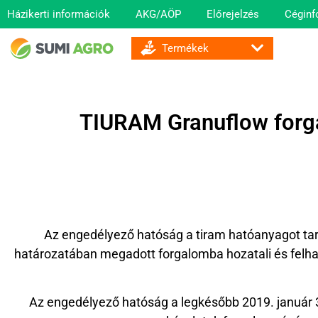
Házikerti információk
AKG/AÖP
Előrejelzés
Céginf
GOMBA ÉS BAKTÉRIUMÖLŐ SZEREK
TIURAM Granuflow forga
Az engedélyező hatóság a tiram hatóanyagot 
határozatában megadott forgalomba hozatali és felhas
Az engedélyező hatóság a legkésőbb 2019. január 3