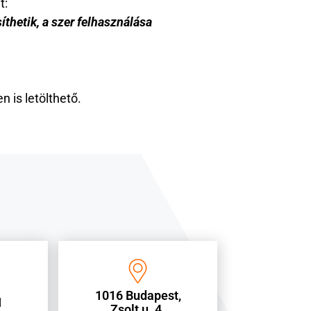
t:
íthetik, a szer felhasználása
en is letölthető.
1016 Budapest,
1
Zsolt u. 4.