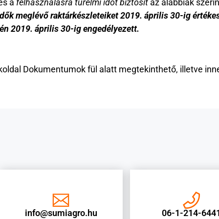
és a
felhasználásra türelmi időt biztosít
az alábbiak szerin
ők meglévő raktárkészleteiket 2019. április 30-ig értékes
én 2019. április 30-ig engedélyezett.
oldal Dokumentumok fül alatt megtekinthető,
illetve inn
info@sumiagro.hu
06-1-214-644