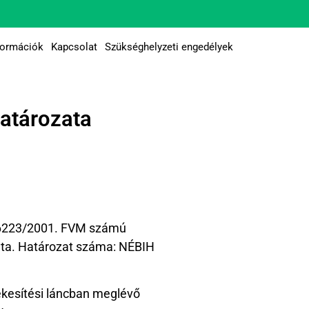
formációk
Kapcsolat
Szükséghelyzeti engedélyek
atározata
36223/2001. FVM számú
onta. Határozat száma: NÉBIH
ékesítési láncban meglévő