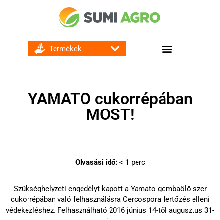
GOMBA ÉS BAKTÉRIUMÖLŐ SZEREK
YAMATO cukorrépában
MOST!
Olvasási idő:
< 1
perc
Szükséghelyzeti engedélyt kapott a Yamato gombaölő szer
cukorrépában való felhasználásra Cercospora fertőzés elleni
védekezléshez. Felhasználható 2016 június 14-től augusztus 31-