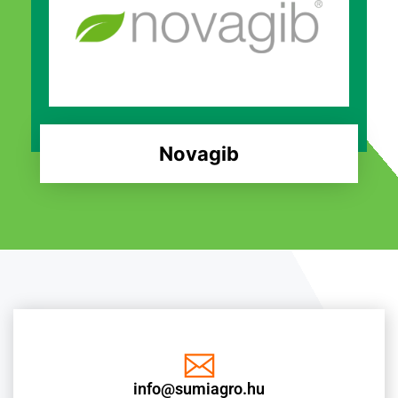
Novagib
info@sumiagro.hu