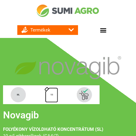
GOMBA ÉS BAKTÉRIUMÖLŐ SZEREK
Novagib
FOLYÉKONY VÍZOLDHATÓ KONCENTRÁTUM (SL)