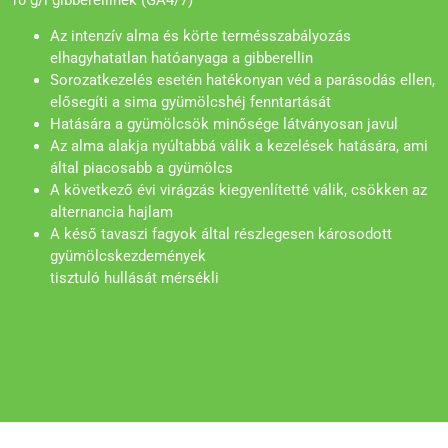
10 g/l gibberellinek (GA4/7)
Az intenzív alma és körte termésszabályozás
elhagyhatatlan hatóanyaga a gibberellin
Sorozatkezelés esetén hatékonyan véd a parásodás ellen,
elősegíti a sima gyümölcshéj fenntartását
Hatására a gyümölcsök minősége látványosan javul
Az alma alakja nyúltabbá válik a kezelések hatására, ami
által piacosabb a gyümölcs
A következő évi virágzás kiegyenlítetté válik, csökken az
alternancia hajlam
A késő tavaszi fagyok által részlegesen károsodott
gyümölcskezdemények
tisztuló hullását mérsékli