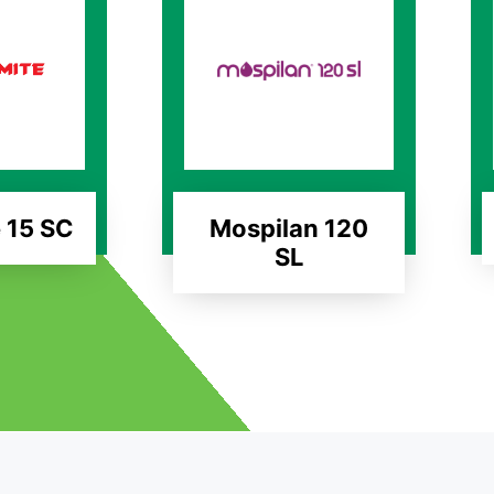
 15 SC
Mospilan 120
SL