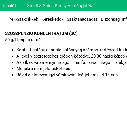
ormációk
Soleil & Soleil Pro nyereményjáték
Hírek-Szakcikkek
Kereskedők
Szaktanácsadás
Biztonsági in
SZUSZPENZIÓ KONCENTRÁTUM (SC)
50 g/l fenpiroxamát
Kontakt hatású akaricid hatóanyag számos kertészeti kul
A levél viaszrétegéhez erősen kötődve, 20-30 napig képes
Az atkák valamennyi mozgó – nimfa, lárva, imágó – alakja
Méhekre nem jelölésköteles
Rövid élelmezésügyi várakozási idő jellemzi: 4-14 nap