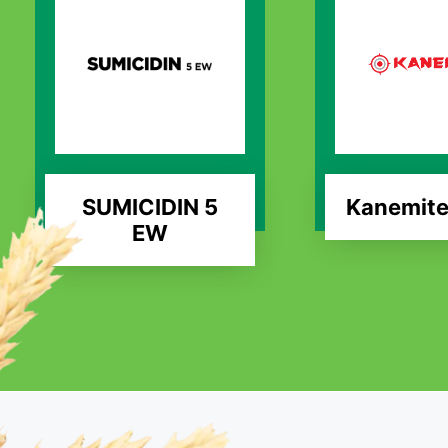
SUMICIDIN 5
Kanemite
EW