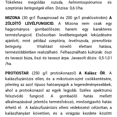
Tökéletes megoldás
rozsda, helmintospóriumos és
szeptóriás betegségek
ellen. Dózisa: 0,6 l/ha.
MIZONA
(30 gr/l fluxapiroxad és 200 gr/l piraklostrobin)
A
ZÖLDÍTŐ LEVÉLFUNGICID.
A Mizona nem csak egy
hagyományos gombaölőszer, hanem egy karakteres
termésfungicid. Elsősorban levélbetegségek leküzdésére
ajánlott, mint például
szeptória, levélrozsda, pirenofórás
betegség
. Vitalitást növelő élettani hatása,
terméstöbbletben realizálható. Felhasználható kultúrák: őszi
és tavaszi búza, őszi és tavaszi árpa. Javasolt dózis: 0,5-1,0 l
/ha.
PROTIOSTAR
(250 g/l protiokonazol)
A Kalász ŐR
. A
kalászfuzáriózis ellen, és a mikotoxin-szint csökkentésére,
jelenleg az azol típusú hatóanyagok a legeredményesebbek,
ahol a protiokonazol az egyik legjobb. Széles spektrumú
felszívódó fungicid. A gombaölő hatás mellett
alkalmazásával jelentős termésfokozó, minőségjavító hatás
érhető el. A
kalászfuzáriózis
elleni védekezést célzottan, a
kalászhányást követően, és a virágzás kezdete közötti