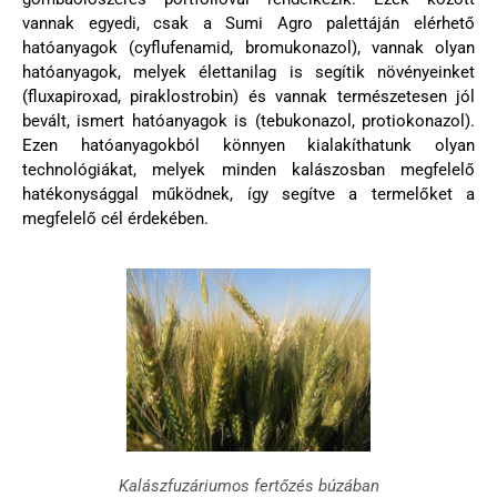
vannak egyedi, csak a Sumi Agro palettáján elérhető
hatóanyagok (cyflufenamid, bromukonazol), vannak olyan
hatóanyagok, melyek élettanilag is segítik növényeinket
(fluxapiroxad, piraklostrobin) és vannak természetesen jól
bevált, ismert hatóanyagok is (tebukonazol, protiokonazol).
Ezen hatóanyagokból könnyen kialakíthatunk olyan
technológiákat, melyek minden kalászosban megfelelő
hatékonysággal működnek, így segítve a termelőket a
megfelelő cél érdekében.
Kalászfuzáriumos fertőzés búzában