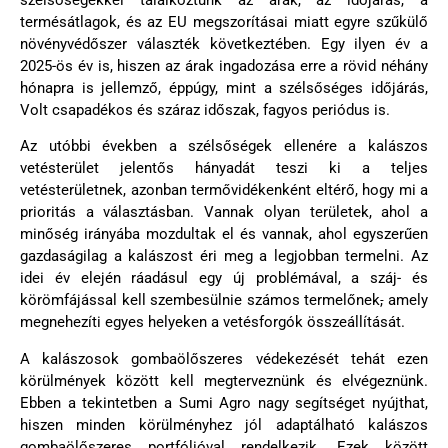
szélsőségekkel találkoztunk az árak, az időjárás, a
termésátlagok, és az EU megszorításai miatt egyre szűkülő
növényvédőszer választék következtében. Egy ilyen év a
2025-ös év is, hiszen az árak ingadozása erre a rövid néhány
hónapra is jellemző, éppúgy, mint a szélsőséges időjárás,
Volt csapadékos és száraz időszak, fagyos periódus is.
Az utóbbi években a szélsőségek ellenére a kalászos
vetésterület jelentős hányadát teszi ki a teljes
vetésterületnek, azonban termővidékenként eltérő, hogy mi a
prioritás a választásban. Vannak olyan területek, ahol a
minőség irányába mozdultak el és vannak, ahol egyszerűen
gazdaságilag a kalászost éri meg a legjobban termelni. Az
idei év elején ráadásul egy új problémával, a száj- és
körömfájással kell szembesülnie számos termelőnek
,
amely
megnehezíti egyes helyeken a vetésforgók összeállítását.
A kalászosok gombaölőszeres védekezését tehát ezen
körülmények között kell megterveznünk és elvégeznünk.
Ebben a tekintetben a Sumi Agro nagy segítséget nyújthat,
hiszen minden körülményhez jól adaptálható kalászos
gombaölőszeres portfólióval rendelkezik. Ezek között