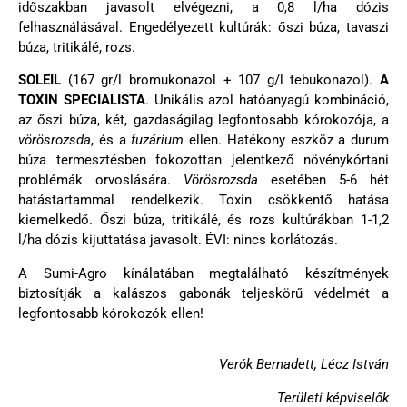
időszakban javasolt elvégezni, a 0,8 l/ha dózis
felhasználásával. Engedélyezett kultúrák: őszi búza, tavaszi
búza, tritikálé, rozs.
SOLEIL
(167 gr/l bromukonazol + 107 g/l tebukonazol).
A
TOXIN SPECIALISTA
. Unikális azol hatóanyagú kombináció,
az őszi búza, két, gazdaságilag legfontosabb kórokozója, a
vörösrozsda
, és a
fuzárium
ellen. Hatékony eszköz a durum
búza termesztésben fokozottan jelentkező növénykórtani
problémák orvoslására.
Vörösrozsda
esetében 5-6 hét
hatástartammal rendelkezik. Toxin csökkentő hatása
kiemelkedő. Őszi búza, tritikálé, és rozs kultúrákban 1-1,2
l/ha dózis kijuttatása javasolt. ÉVI: nincs korlátozás.
A Sumi-Agro kínálatában megtalálható készítmények
biztosítják a kalászos gabonák teljeskörű védelmét a
legfontosabb kórokozók ellen!
Verók Bernadett, Lécz István
Területi képviselők