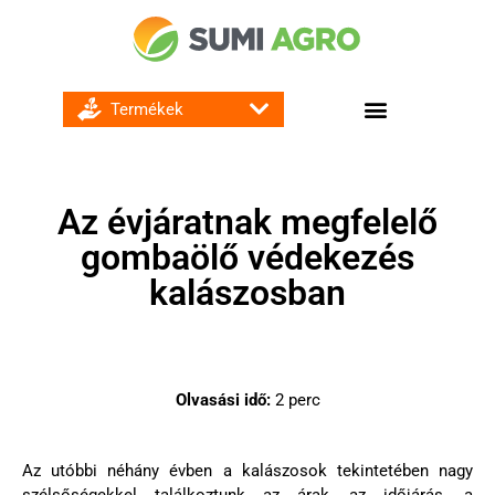
GOMBA ÉS BAKTÉRIUMÖLŐ SZEREK
Az évjáratnak megfelelő
gombaölő védekezés
kalászosban
Olvasási idő:
2
perc
Az utóbbi néhány évben a kalászosok tekintetében nagy