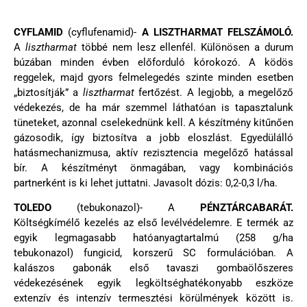
CYFLAMID
(cyflufenamid)-
A LISZTHARMAT FELSZÁMOLÓ.
A
lisztharmat
többé nem lesz ellenfél. Különösen a durum
búzában minden évben előforduló kórokozó. A ködös
reggelek, majd gyors felmelegedés szinte minden esetben
„biztosítják” a
lisztharmat
fertőzést. A legjobb, a megelőző
védekezés, de ha már szemmel láthatóan is tapasztalunk
tüneteket, azonnal cselekednünk kell. A készítmény kitűnően
gázosodik, így biztosítva a jobb eloszlást. Egyedülálló
hatásmechanizmusa, aktív rezisztencia megelőző hatással
bír. A készítményt önmagában, vagy kombinációs
partnerként is ki lehet juttatni. Javasolt dózis: 0,2-0,3 l/ha.
TOLEDO
(tebukonazol)- A
PÉNZTÁRCABARÁT.
Költségkímélő kezelés az első levélvédelemre. E termék az
egyik legmagasabb hatóanyagtartalmú (258 g/ha
tebukonazol) fungicid, korszerű SC formulációban. A
kalászos gabonák első tavaszi gombaölőszeres
védekezésének egyik legköltséghatékonyabb eszköze
extenzív és intenzív termesztési körülmények között is.