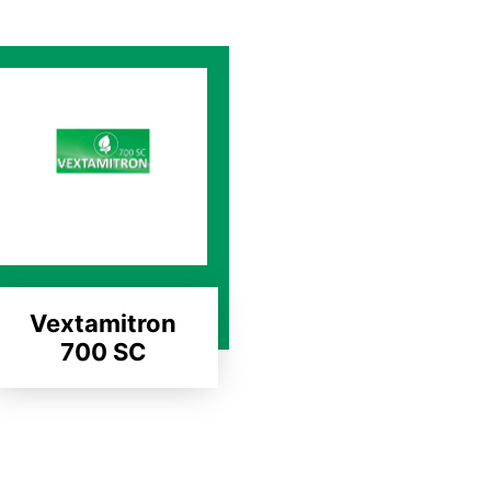
Vextamitron
700 SC