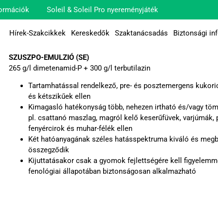
ormációk
Soleil & Soleil Pro nyereményjáték
Hírek-Szakcikkek
Kereskedők
Szaktanácsadás
Biztonsági in
SZUSZPO-EMULZIÓ (SE)
265 g/l dimetenamid-P + 300 g/l terbutilazin
Tartamhatással rendelkező, pre- és posztemergens kukori
és kétszikűek ellen
Kimagasló hatékonyság több, nehezen irtható és/vagy töm
pl. csattanó maszlag, magról kelő keserűfüvek, varjúmák, 
fenyércirok és muhar-félék ellen
Két hatóanyagának széles hatásspektruma kiváló és megb
összegződik
Kijuttatásakor csak a gyomok fejlettségére kell figyelemm
fenológiai állapotában biztonságosan alkalmazható