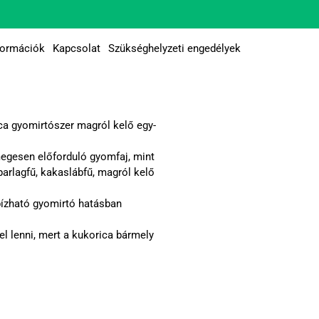
formációk
Kapcsolat
Szükséghelyzeti engedélyek
ca gyomirtószer magról kelő egy-
egesen előforduló gyomfaj, mint
parlagfű, kakaslábfű, magról kelő
ízható gyomirtó hatásban
el lenni, mert a kukorica bármely