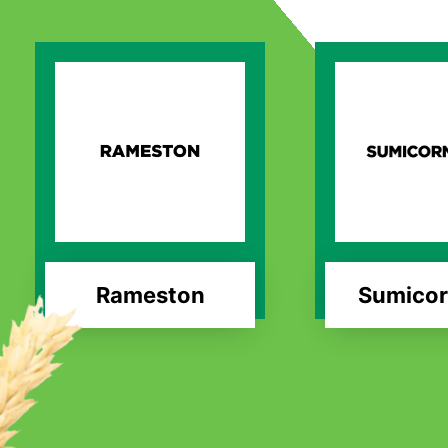
Rameston
Sumicor