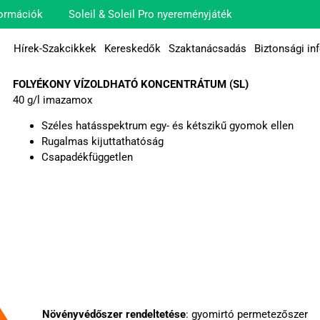
ormációk
Soleil & Soleil Pro nyereményjáték
Hírek-Szakcikkek
Kereskedők
Szaktanácsadás
Biztonsági in
FOLYÉKONY VÍZOLDHATÓ KONCENTRÁTUM (SL)
40 g/l imazamox
Széles hatásspektrum egy- és kétszikű gyomok ellen
Rugalmas kijuttathatóság
Csapadékfüggetlen
Növényvédőszer rendeltetése
: gyomirtó permetezőszer