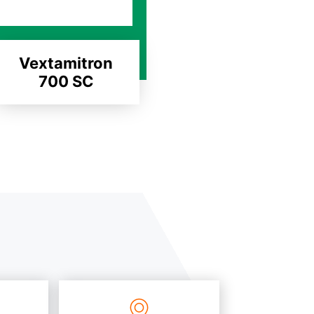
Vextamitron
700 SC