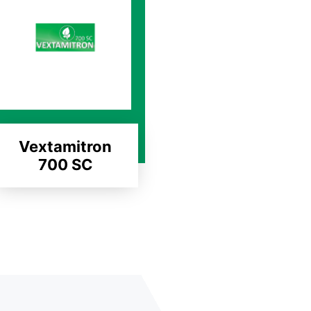
Vextamitron
700 SC