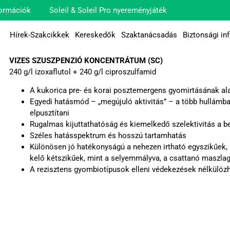
ormációk
Soleil & Soleil Pro nyereményjáték
Hírek-Szakcikkek
Kereskedők
Szaktanácsadás
Biztonsági in
VIZES SZUSZPENZIÓ KONCENTRÁTUM (SC)
240 g/l izoxaflutol + 240 g/l ciproszulfamid
A kukorica pre- és korai posztemergens gyomirtásának a
Egyedi hatásmód – „megújuló aktivitás” – a több hullámb
elpusztítani
Rugalmas kijuttathatóság és kiemelkedő szelektivitás a 
Széles hatásspektrum és hosszú tartamhatás
Különösen jó hatékonyságú a nehezen irtható egyszikűek, 
kelő kétszikűek, mint a selyemmályva, a csattanó maszlag 
A rezisztens gyombiotípusok elleni védekezések nélkülözh