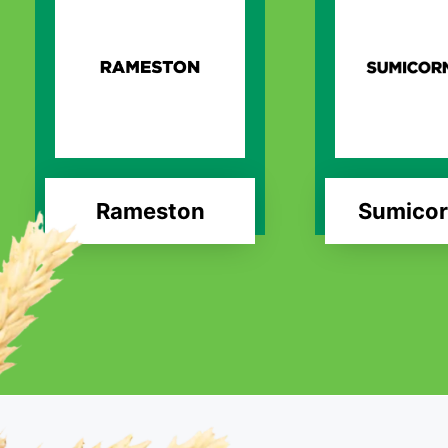
Rameston
Sumicor