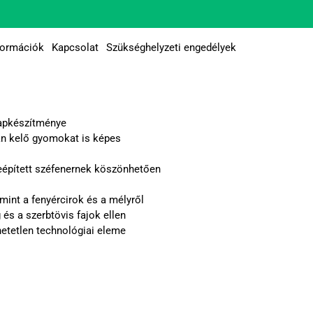
formációk
Kapcsolat
Szükséghelyzeti engedélyek
lapkészítménye
an kelő gyomokat is képes
beépített széfenernek köszönhetően
mint a fenyércirok és a mélyről
és a szerbtövis fajok ellen
etetlen technológiai eleme