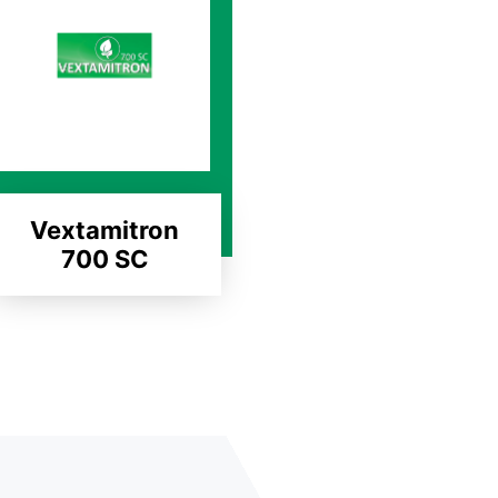
Vextamitron
700 SC