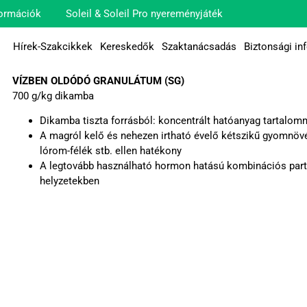
ormációk
Soleil & Soleil Pro nyereményjáték
Hírek-Szakcikkek
Kereskedők
Szaktanácsadás
Biztonsági in
VÍZBEN OLDÓDÓ GRANULÁTUM (SG)
700 g/kg dikamba
Dikamba tiszta forrásból: koncentrált hatóanyag tartalomm
A magról kelő és nehezen irtható évelő kétszikű gyomnövén
lórom-félék stb. ellen hatékony
A legtovább használható hormon hatású kombinációs partn
helyzetekben