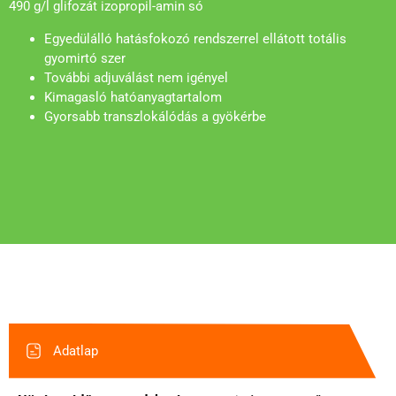
490 g/l glifozát izopropil-amin só
Egyedülálló hatásfokozó rendszerrel ellátott totális
gyomirtó szer
További adjuválást nem igényel
Kimagasló hatóanyagtartalom
Gyorsabb transzlokálódás a gyökérbe
Adatlap